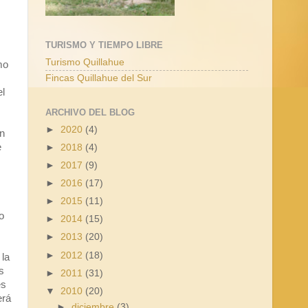
TURISMO Y TIEMPO LIBRE
Turismo Quillahue
mo
Fincas Quillahue del Sur
el
ARCHIVO DEL BLOG
►
2020
(4)
en
e
►
2018
(4)
►
2017
(9)
►
2016
(17)
►
2015
(11)
o
►
2014
(15)
►
2013
(20)
►
2012
(18)
 la
s
►
2011
(31)
es
▼
2010
(20)
erá
►
diciembre
(3)