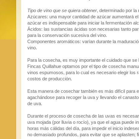
Tipo de vino que se quiera obtener
, determinado por l
Azúcares: una mayor cantidad de azúcar aumentará el g
azúcar es indispensable para iniciar la fermentación alc
Ácidos: las sustancias ácidas son necesarias tanto par
para la conservación sucesiva del vino.
Componentes aromáticos: varían durante la maduración 
vino.
Para la cosecha, es muy importante el cuidado que se le
Fincas Quillahue optamos por el tipo de cosecha manual
vinos espumosos, para lo cual es necesario elegir los
costos de producción.
Esta manera de cosechar también es más difícil para el
agachándose para recoger la uva y llevando el canasto 
de uva.
Durante el proceso de cosecha de las uvas es necesari
uva mojada (por lluvia o rocío), ya que el agua puede i
horas más cálidas del día, para impedir el inicio inde
no demasiado profundos, para evitar que se aplasten; fi