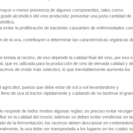
a mayor o menor presencia de algunos componentes, tales como:
rado alcohólico del vino producido; presentar una justa cantidad de
ohólica.
a evitar la proliferación de bacterias causantes de enfermedades co
de la uva, contribuyen a determinar las características orgánicas d
 brinda al racimo, de eso depende la calidad final del vino, por eso 
, que es utilizada para la producción de vino de elevada calidad y d
 racimos de modo más selectivo, lo que inevitablemente aumenta los
 agricultor, puesto que debe estar de sol a sol levantándose y
lleno de uva al tractor rápidamente y cuidando de no lastimar el gran
o respetar de todos modos algunas reglas; es preciso evitar recoger
nfluir en la calidad del mosto; además se deben evitar vendimias en la
seado de la fermentación; los racimos deben descansar en contenedor
nalmente, la uva debe ser transportada a los lugares en los cuales s