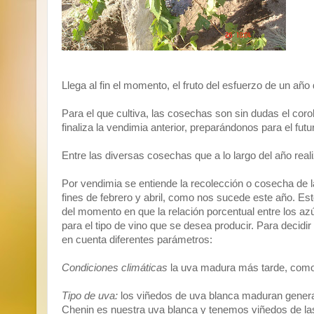
Llega al fin el momento, el fruto del esfuerzo de un año d
Para el que cultiva, las cosechas son sin dudas el cor
finaliza la vendimia anterior, preparándonos para el futu
Entre las diversas cosechas que a lo largo del año real
Por vendimia se entiende la recolección o cosecha de l
fines de febrero y abril, como nos sucede este año. Es
del momento en que la relación porcentual entre los az
para el tipo de vino que se desea producir. Para decid
en cuenta diferentes parámetros:
Condiciones climáticas
la uva madura más tarde, como
Tipo de uva:
los viñedos de uva blanca maduran genera
Chenin es nuestra uva blanca y tenemos viñedos de l