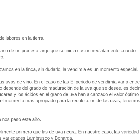
e labores en la tierra.
olario de un proceso largo que se inicia casi inmediatamente cuando
ro.
izamos en la finca, sin dudarlo, la vendimia es un momento especial.
as uvas de vino. En el caso de las El periodo de vendimia varía entre
to depende del grado de maduración de la uva que se desee, es decir
úcares y los ácidos en el grano de uva han alcanzado el valor óptimo
ir el momento más apropiado para la recolección de las uvas, tenemo
 nos pasó este año.
lmente primero que las de uva negra. En nuestro caso, las variedad
as variedades Lambrusco y Bonarda.