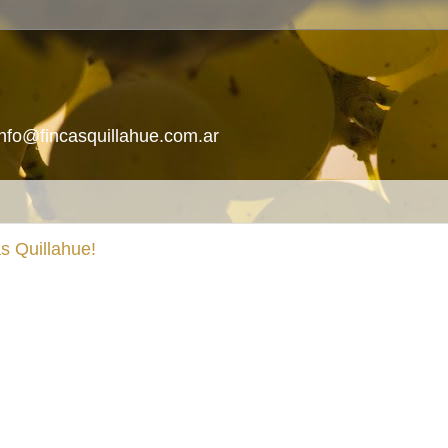
info@fincasquillahue.com.ar
s Quillahue!