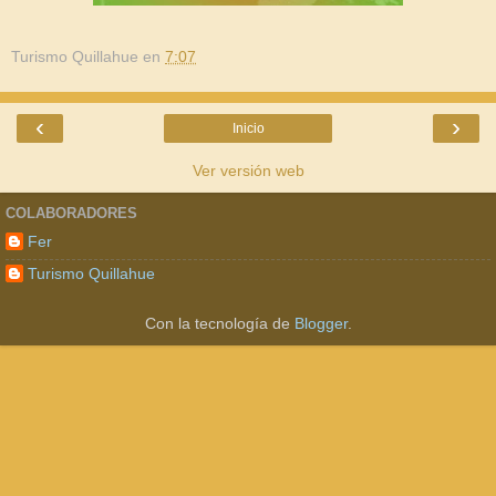
Turismo Quillahue
en
7:07
‹
›
Inicio
Ver versión web
COLABORADORES
Fer
Turismo Quillahue
Con la tecnología de
Blogger
.