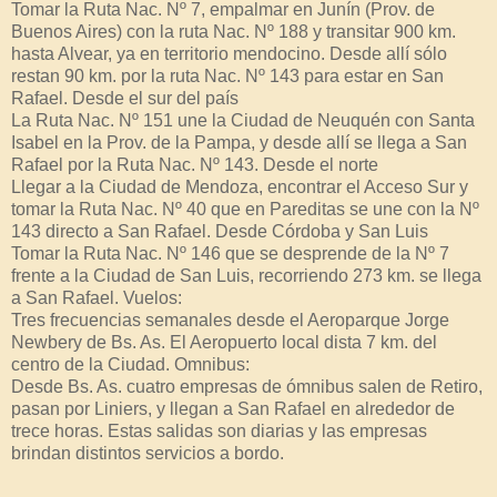
Tomar la Ruta Nac. Nº 7, empalmar en Junín (Prov. de
Buenos Aires) con la ruta Nac. Nº 188 y transitar 900 km.
hasta Alvear, ya en territorio mendocino. Desde allí sólo
restan 90 km. por la ruta Nac. Nº 143 para estar en San
Rafael. Desde el sur del país
La Ruta Nac. Nº 151 une la Ciudad de Neuquén con Santa
Isabel en la Prov. de la Pampa, y desde allí se llega a San
Rafael por la Ruta Nac. Nº 143. Desde el norte
Llegar a la Ciudad de Mendoza, encontrar el Acceso Sur y
tomar la Ruta Nac. Nº 40 que en Pareditas se une con la Nº
143 directo a San Rafael. Desde Córdoba y San Luis
Tomar la Ruta Nac. Nº 146 que se desprende de la Nº 7
frente a la Ciudad de San Luis, recorriendo 273 km. se llega
a San Rafael. Vuelos:
Tres frecuencias semanales desde el Aeroparque Jorge
Newbery de Bs. As. El Aeropuerto local dista 7 km. del
centro de la Ciudad. Omnibus:
Desde Bs. As. cuatro empresas de ómnibus salen de Retiro,
pasan por Liniers, y llegan a San Rafael en alrededor de
trece horas. Estas salidas son diarias y las empresas
brindan distintos servicios a bordo.