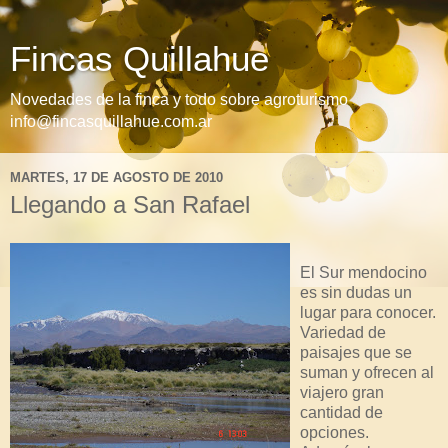
Fincas Quillahue
Novedades de la finca y todo sobre agroturismo
info@fincasquillahue.com.ar
MARTES, 17 DE AGOSTO DE 2010
Llegando a San Rafael
El Sur mendocino
es sin dudas un
lugar para conocer.
Variedad de
paisajes que se
suman y ofrecen al
viajero gran
cantidad de
opciones.